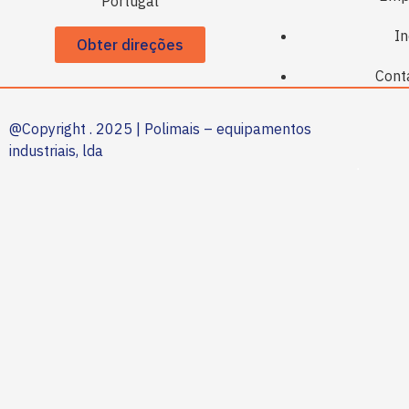
Portugal
In
Obter direções
Cont
@Copyright . 2025 | Polimais – equipamentos
industriais, lda
.