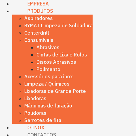
content
EMPRESA
PRODUTOS
Aspiradores
BYMAT Limpeza de Soldadura
Centerdrill
Consumíveis
Abrasivos
Cintas de Lixa e Rolos
Discos Abrasivos
Polimento
Acessórios para inox
Limpeza / Químicos
Lixadoras de Grande Porte
Lixadoras
Máquinas de furação
Polidoras
Serrotes de fita
O INOX
CONTACTOS