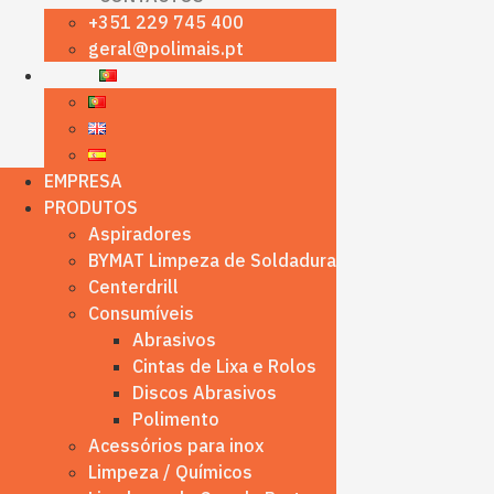
+351 229 745 400
geral@polimais.pt
EMPRESA
PRODUTOS
Aspiradores
BYMAT Limpeza de Soldadura
Centerdrill
Consumíveis
Abrasivos
Cintas de Lixa e Rolos
Discos Abrasivos
Polimento
Acessórios para inox
Limpeza / Químicos