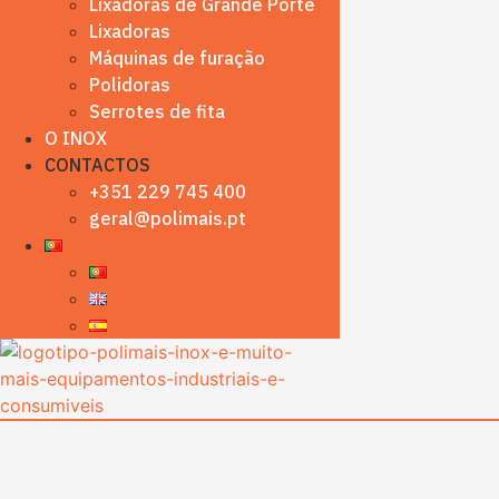
Lixadoras de Grande Porte
Lixadoras
Máquinas de furação
Polidoras
Serrotes de fita
O INOX
CONTACTOS
+351 229 745 400
geral@polimais.pt