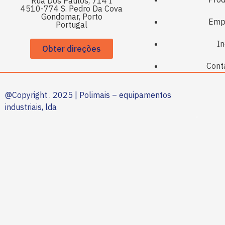
Rua Dos Paúlos, 714 I
4510-774 S. Pedro Da Cova
Gondomar, Porto
Emp
Portugal
In
Obter direções
Cont
@Copyright . 2025 | Polimais – equipamentos
industriais, lda
.