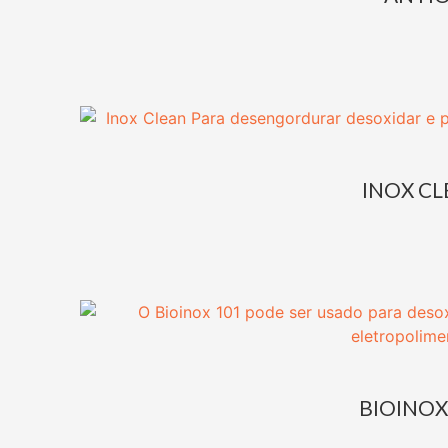
INOX C
BIOINOX