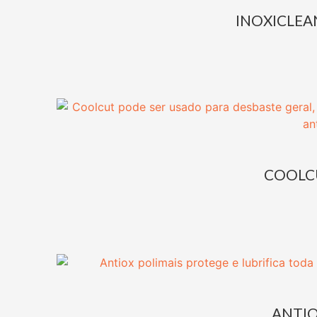
INOXICLEAN
COOLC
ANTI