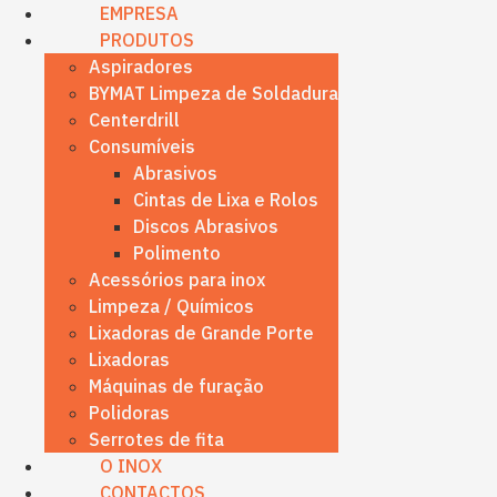
content
EMPRESA
PRODUTOS
Aspiradores
BYMAT Limpeza de Soldadura
Centerdrill
Consumíveis
Abrasivos
Cintas de Lixa e Rolos
Discos Abrasivos
Polimento
Acessórios para inox
Limpeza / Químicos
Lixadoras de Grande Porte
Lixadoras
Máquinas de furação
Polidoras
Serrotes de fita
O INOX
CONTACTOS