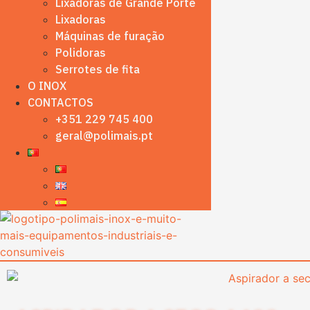
Lixadoras de Grande Porte
Lixadoras
Máquinas de furação
Polidoras
Serrotes de fita
O INOX
CONTACTOS
+351 229 745 400
geral@polimais.pt