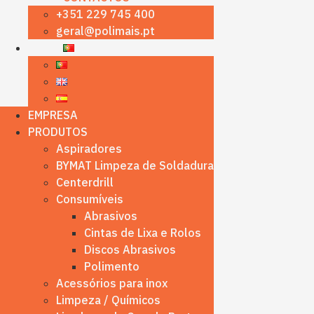
+351 229 745 400
geral@polimais.pt
EMPRESA
PRODUTOS
Aspiradores
BYMAT Limpeza de Soldadura
Centerdrill
Consumíveis
Abrasivos
Cintas de Lixa e Rolos
Discos Abrasivos
Polimento
Acessórios para inox
Limpeza / Químicos