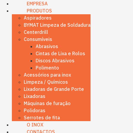
content
EMPRESA
PRODUTOS
Aspiradores
BYMAT Limpeza de Soldadura
Centerdrill
Consumíveis
Abrasivos
Cintas de Lixa e Rolos
Discos Abrasivos
Polimento
Acessórios para inox
Limpeza / Químicos
Lixadoras de Grande Porte
Lixadoras
Máquinas de furação
Polidoras
Serrotes de fita
O INOX
CONTACTOS