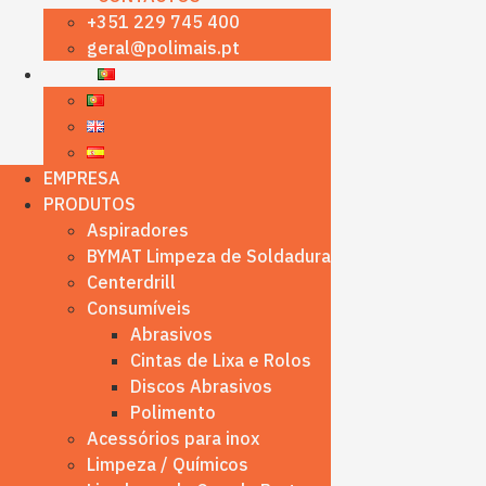
+351 229 745 400
geral@polimais.pt
EMPRESA
PRODUTOS
Aspiradores
BYMAT Limpeza de Soldadura
Centerdrill
Consumíveis
Abrasivos
Cintas de Lixa e Rolos
Discos Abrasivos
Polimento
Acessórios para inox
Limpeza / Químicos