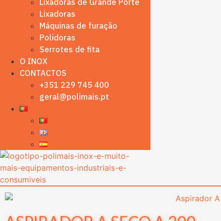
Lixadoras de Grande Porte
Lixadoras
Máquinas de furação
Polidoras
Serrotes de fita
O INOX
CONTACTOS
+351 229 745 400
geral@polimais.pt