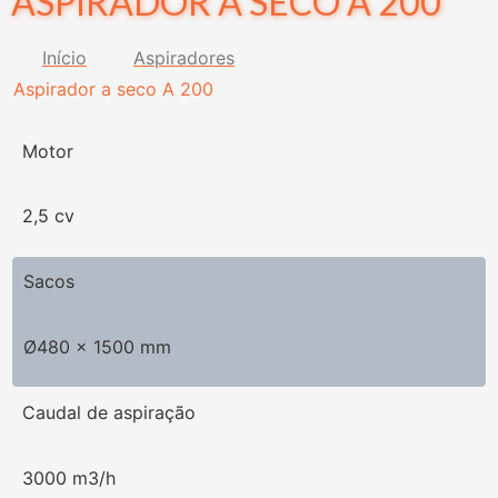
ASPIRADOR A SECO A 200
Início
Aspiradores
Aspirador a seco A 200
Motor
2,5 cv
Sacos
Ø480 x 1500 mm
Caudal de aspiração
3000 m3/h