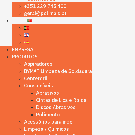
+351 229 745 400
geral@polimais.pt
EMPRESA
PRODUTOS
Aspiradores
BYMAT Limpeza de Soldadura
Centerdrill
Consumíveis
Abrasivos
Cintas de Lixa e Rolos
Discos Abrasivos
Polimento
Acessórios para inox
Limpeza / Químicos