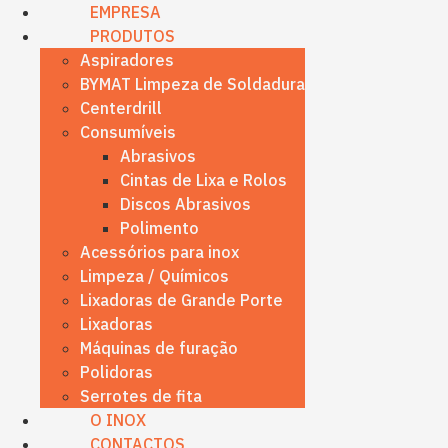
content
EMPRESA
PRODUTOS
Aspiradores
BYMAT Limpeza de Soldadura
Centerdrill
Consumíveis
Abrasivos
Cintas de Lixa e Rolos
Discos Abrasivos
Polimento
Acessórios para inox
Limpeza / Químicos
Lixadoras de Grande Porte
Lixadoras
Máquinas de furação
Polidoras
Serrotes de fita
O INOX
CONTACTOS