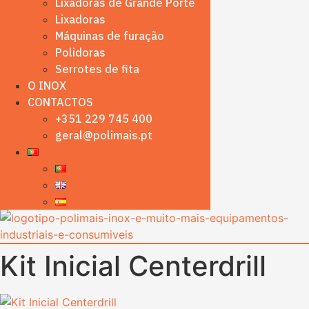
Lixadoras de Grande Porte
Lixadoras
Máquinas de furação
Polidoras
Serrotes de fita
O INOX
CONTACTOS
+351 229 745 400
geral@polimais.pt
Kit Inicial Centerdrill