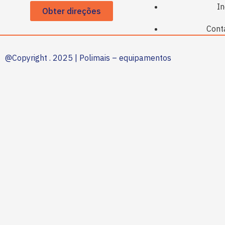
In
Obter direções
Cont
@Copyright . 2025 | Polimais – equipamentos
industriais, lda
.
Disco Lamelado