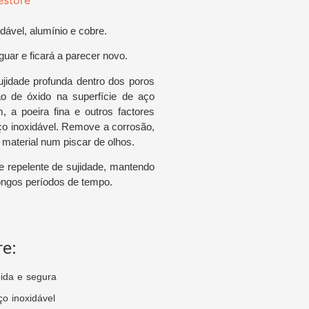
estore
ável, alumínio e cobre.
guar e ficará a parecer novo.
jidade profunda dentro dos poros
o de óxido na superfície de aço
m, a poeira fina e outros factores
ço inoxidável. Remove a corrosão,
do material num piscar de olhos.
 repelente de sujidade, mantendo
longos períodos de tempo.
re:
ida e segura
ço inoxidável