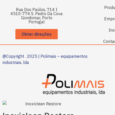
Produ
Rua Dos Paúlos, 714 I
4510-774 S. Pedro Da Cova
Gondomar, Porto
Empr
Portugal
Ino
Obter direções
Conta
@Copyright . 2025 | Polimais – equipamentos
industriais, lda
.