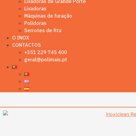
Lixadoras de Grande Porte
Lixadoras
Máquinas de furação
Polidoras
Serrotes de fita
O INOX
CONTACTOS
+351 229 745 400
geral@polimais.pt