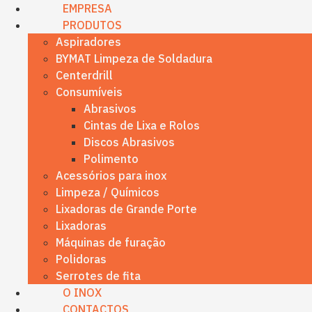
content
EMPRESA
PRODUTOS
Aspiradores
BYMAT Limpeza de Soldadura
Centerdrill
Consumíveis
Abrasivos
Cintas de Lixa e Rolos
Discos Abrasivos
Polimento
Acessórios para inox
Limpeza / Químicos
Lixadoras de Grande Porte
Lixadoras
Máquinas de furação
Polidoras
Serrotes de fita
O INOX
CONTACTOS