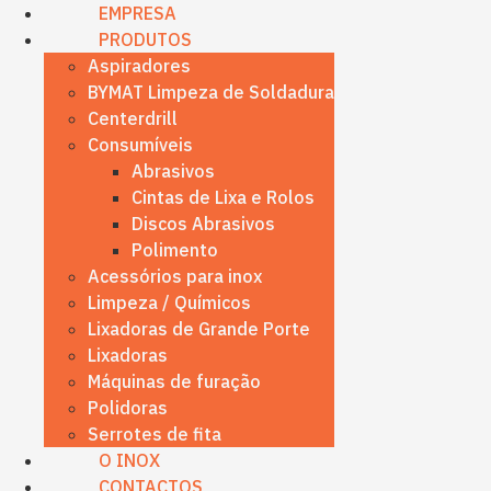
content
EMPRESA
PRODUTOS
Aspiradores
BYMAT Limpeza de Soldadura
Centerdrill
Consumíveis
Abrasivos
Cintas de Lixa e Rolos
Discos Abrasivos
Polimento
Acessórios para inox
Limpeza / Químicos
Lixadoras de Grande Porte
Lixadoras
Máquinas de furação
Polidoras
Serrotes de fita
O INOX
CONTACTOS