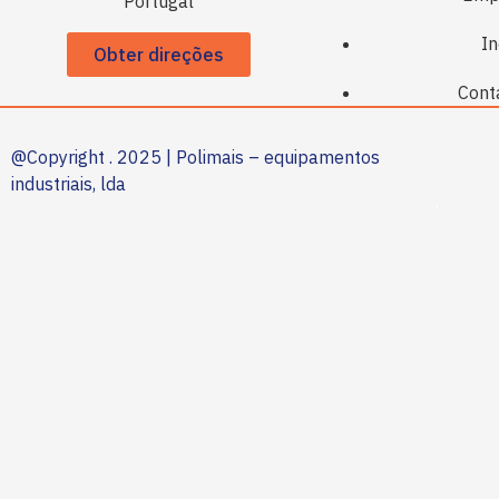
Portugal
In
Obter direções
Cont
@Copyright . 2025 | Polimais – equipamentos
industriais, lda
.