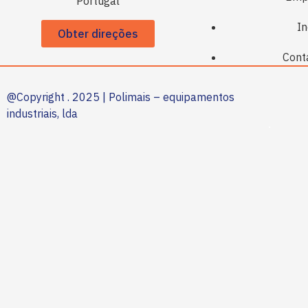
Portugal
In
Obter direções
Cont
@Copyright . 2025 | Polimais – equipamentos
industriais, lda
.