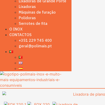
Lixadoras de Grande Porte
Lixadoras
Máquinas de furação
Polidoras
Serrotes de fita
O INOX
CONTACTOS
+351 229 745 400
geral@polimais.pt