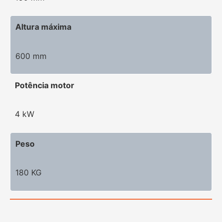
Altura máxima
600 mm
Potência motor
4 kW
Peso
180 KG