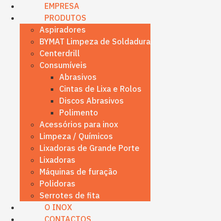
content
EMPRESA
PRODUTOS
Aspiradores
BYMAT Limpeza de Soldadura
Centerdrill
Consumíveis
Abrasivos
Cintas de Lixa e Rolos
Discos Abrasivos
Polimento
Acessórios para inox
Limpeza / Químicos
Lixadoras de Grande Porte
Lixadoras
Máquinas de furação
Polidoras
Serrotes de fita
O INOX
CONTACTOS