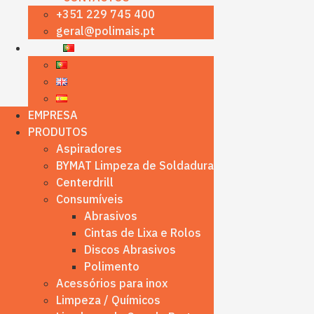
+351 229 745 400
geral@polimais.pt
EMPRESA
PRODUTOS
Aspiradores
BYMAT Limpeza de Soldadura
Centerdrill
Consumíveis
Abrasivos
Cintas de Lixa e Rolos
Discos Abrasivos
Polimento
Acessórios para inox
Limpeza / Químicos