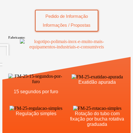
Pedido de Informação
Informações / Propostas
Fabricante:
Exatidão apurada
15 segundos por furo
Regulação simples
Rotação do tubo com
fixação por bucha rotativa
graduada