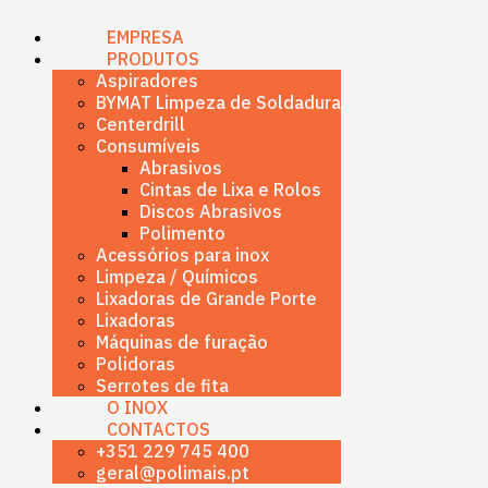
content
EMPRESA
PRODUTOS
Aspiradores
BYMAT Limpeza de Soldadura
Centerdrill
Consumíveis
Abrasivos
Cintas de Lixa e Rolos
Discos Abrasivos
Polimento
Acessórios para inox
Limpeza / Químicos
Lixadoras de Grande Porte
Lixadoras
Máquinas de furação
Polidoras
Serrotes de fita
O INOX
CONTACTOS
+351 229 745 400
geral@polimais.pt