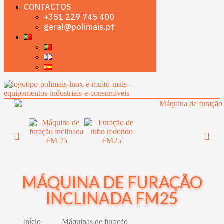
CONTACTOS
+351 229 745 400
geral@polimais.pt
MÁQUINA DE FURAÇÃO
INCLINADA FM25
Início
Máquinas de furação