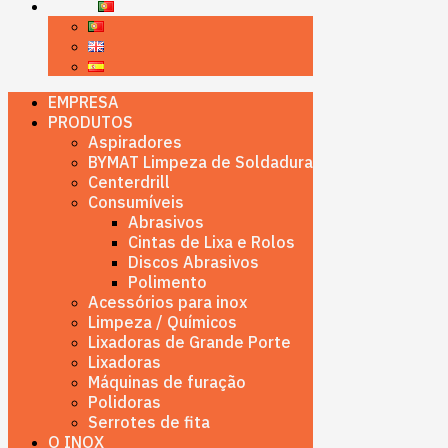
EMPRESA
PRODUTOS
Aspiradores
BYMAT Limpeza de Soldadura
Centerdrill
Consumíveis
Abrasivos
Cintas de Lixa e Rolos
Discos Abrasivos
Polimento
Acessórios para inox
Limpeza / Químicos
Lixadoras de Grande Porte
Lixadoras
Máquinas de furação
Polidoras
Serrotes de fita
O INOX