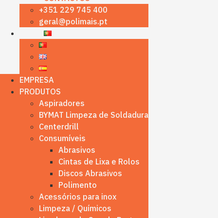
+351 229 745 400
geral@polimais.pt
EMPRESA
PRODUTOS
Aspiradores
BYMAT Limpeza de Soldadura
Centerdrill
Consumíveis
Abrasivos
Cintas de Lixa e Rolos
Discos Abrasivos
Polimento
Acessórios para inox
Limpeza / Químicos