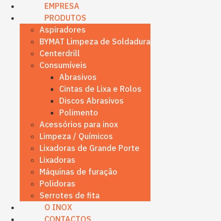
content
EMPRESA
PRODUTOS
Aspiradores
BYMAT Limpeza de Soldadura
Centerdrill
Consumíveis
Abrasivos
Cintas de Lixa e Rolos
Discos Abrasivos
Polimento
Acessórios para inox
Limpeza / Químicos
Lixadoras de Grande Porte
Lixadoras
Máquinas de furação
Polidoras
Serrotes de fita
O INOX
CONTACTOS