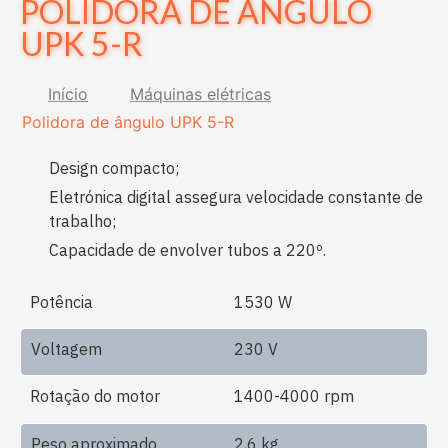
POLIDORA DE ÂNGULO
UPK 5-R
Início
Máquinas elétricas
Polidora de ângulo UPK 5-R
Design compacto;
Eletrónica digital assegura velocidade constante de
trabalho;
Capacidade de envolver tubos a 220º.
Potência
1530 W
Voltagem
230 V
Rotação do motor
1400-4000 rpm
Peso aproximado
2,6 kg