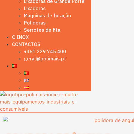
Lixadoras de Grande Porte
Lixadoras
Máquinas de furação
Polidoras
Serrotes de fita
O INOX
CONTACTOS
+351 229 745 400
geral@polimais.pt