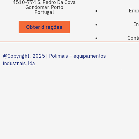
4510-774 S. Pedro Da Cova
Gondomar, Porto
Emp
Portugal
In
Obter direções
Cont
@Copyright . 2025 | Polimais – equipamentos
industriais, lda
.