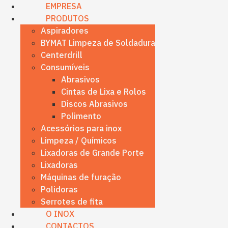
content
EMPRESA
PRODUTOS
Aspiradores
BYMAT Limpeza de Soldadura
Centerdrill
Consumíveis
Abrasivos
Cintas de Lixa e Rolos
Discos Abrasivos
Polimento
Acessórios para inox
Limpeza / Químicos
Lixadoras de Grande Porte
Lixadoras
Máquinas de furação
Polidoras
Serrotes de fita
O INOX
CONTACTOS