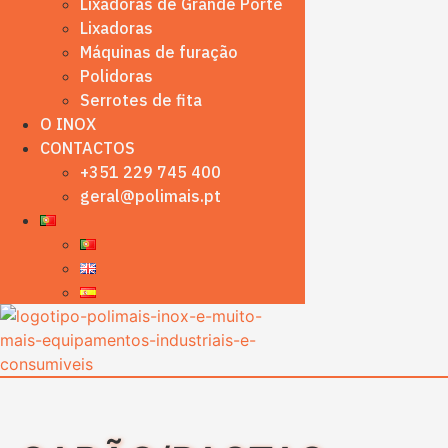
Lixadoras de Grande Porte
Lixadoras
Máquinas de furação
Polidoras
Serrotes de fita
O INOX
CONTACTOS
+351 229 745 400
geral@polimais.pt