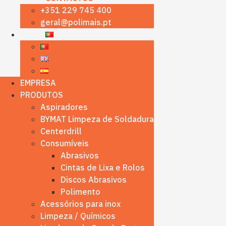
+351 229 745 400
geral@polimais.pt
EMPRESA
PRODUTOS
Aspiradores
BYMAT Limpeza de Soldadura
Centerdrill
Consumíveis
Abrasivos
Cintas de Lixa e Rolos
Discos Abrasivos
Polimento
Acessórios para inox
Limpeza / Químicos