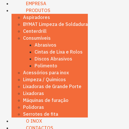
content
EMPRESA
PRODUTOS
Aspiradores
BYMAT Limpeza de Soldadura
Centerdrill
Consumíveis
Abrasivos
Cintas de Lixa e Rolos
Discos Abrasivos
Polimento
Acessórios para inox
Limpeza / Químicos
Lixadoras de Grande Porte
Lixadoras
Máquinas de furação
Polidoras
Serrotes de fita
O INOX
CONTACTOS