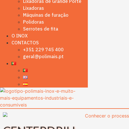
Lixadoras de Grande Porte
Lixadoras
Máquinas de furação
Polidoras
Serrotes de fita
O INOX
CONTACTOS
+351 229 745 400
geral@polimais.pt