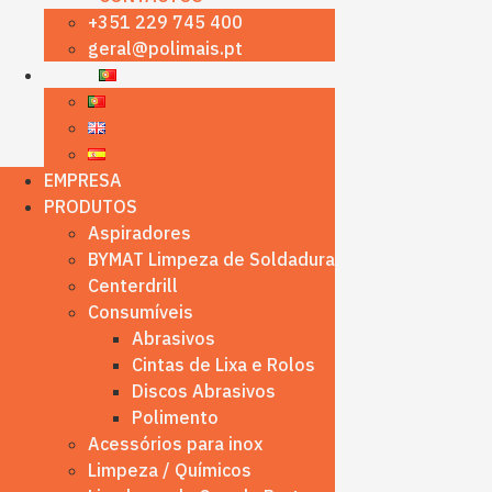
+351 229 745 400
geral@polimais.pt
EMPRESA
PRODUTOS
Aspiradores
BYMAT Limpeza de Soldadura
Centerdrill
Consumíveis
Abrasivos
Cintas de Lixa e Rolos
Discos Abrasivos
Polimento
Acessórios para inox
Limpeza / Químicos